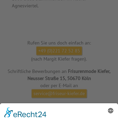
Agnesviertel.
Rufen Sie uns doch einfach an:
+49 (0)221 72 52 85
(nach Margit Kiefer fragen).
Schriftliche Bewerbungen an
Frisurenmode Kiefer,
Neusser Straße 15, 50670 Köln
oder per E-Mail an
service@friseur-kiefer.de