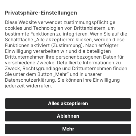
Impressum
Datenschutzerklärung
Copyright: 2023 Margit Kiefer
Neusser Str. 15 - 50670 Köln
+49 (0)221 72 52 85
service@friseur-kiefer.de